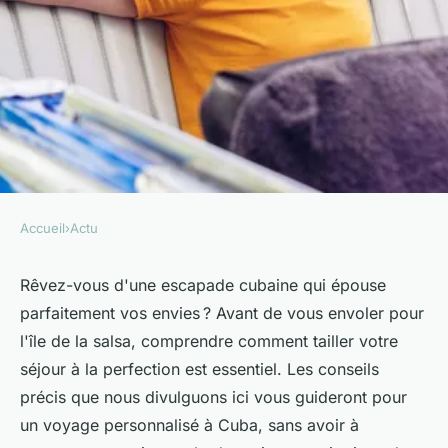
Accueil
›
Actu
ACTU
Voyage sur mesure à cuba :
Rêvez-vous d'une escapade cubaine qui épouse
parfaitement vos envies ? Avant de vous envoler pour
conseils pour une meilleure
l'île de la salsa, comprendre comment tailler votre
organisation
séjour à la perfection est essentiel. Les conseils
précis que nous divulguons ici vous guideront pour
Marie
•
24 mars 2024
•
3 min de lecture
un voyage personnalisé à Cuba, sans avoir à