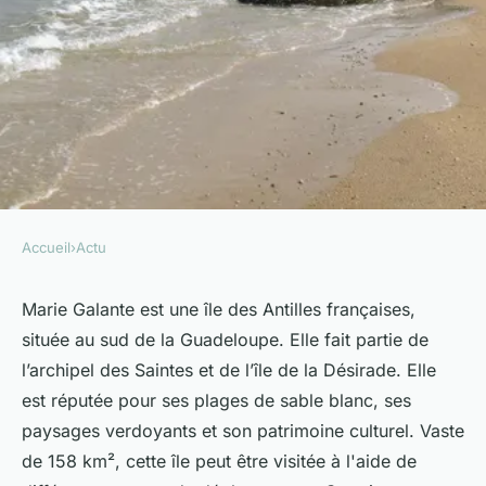
Accueil
›
Actu
ACTU
Quels sont les moyens de
Marie Galante est une île des Antilles françaises,
située au sud de la Guadeloupe. Elle fait partie de
déplacement disponibles à
l’archipel des Saintes et de l’île de la Désirade. Elle
Marie Galante ?
est réputée pour ses plages de sable blanc, ses
paysages verdoyants et son patrimoine culturel. Vaste
Marie
•
8 février 2024
•
5 min de lecture
de 158 km², cette île peut être visitée à l'aide de