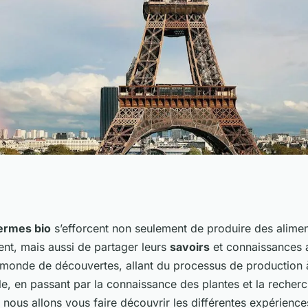
 uniques offrent
ermes bio
s’efforcent non seulement de produire des alime
ent, mais aussi de partager leurs
savoirs
et connaissances 
ance ?
n monde de découvertes, allant du processus de production 
, en passant par la connaissance des plantes et la recherch
, nous allons vous faire découvrir les différentes expérienc