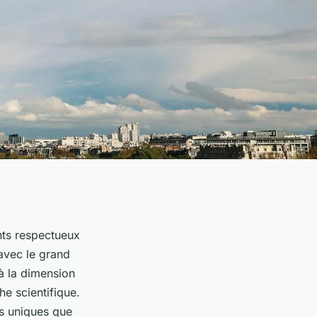
nts respectueux
avec le grand
à la dimension
e scientifique.
es uniques que