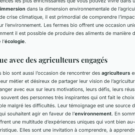
iences les plus enrichissantes que vous pouvez vivre dans 
immersion
dans la dimension environnementale de l’agricul
de crise climatique, il est primordial de comprendre l’imp
ur l’environnement. Les fermes bio offrent une occasion un
ent il est possible de produire des aliments de manière d
l’
écologie
.
ue avec des agriculteurs engagés
s bio sont aussi l’occasion de rencontrer des
agriculteurs
e
eur métier et désireux de partager leur vision de l’agricultur
anger avec eux sur leurs motivations, leurs défis, leurs réuss
 souvent des personnes très inspirantes qui ont fait le choix
ble malgré les difficultés. Leur témoignage est une source 
ui souhaitent agir en faveur de l’
environnement
. En somm
frent une multitude d’expériences uniques qui vont bien au-
uristique. Elles sont une invitation à comprendre, à apprendr