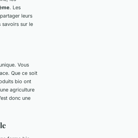
tème
. Les
partager leurs
 savoirs sur le
 unique. Vous
lace. Que ce soit
oduits bio ont
’une agriculture
C’est donc une
le