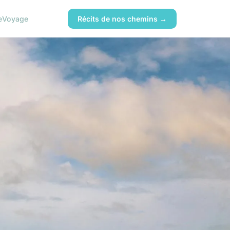
e
Voyage
Récits de nos chemins →