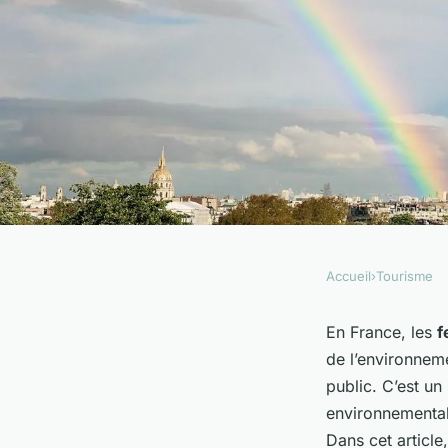
Accueil
›
Tourisme
TOURISME
Quelles expériences
En France, les
f
de l’environnem
les fermes bio en Fr
public. C’est u
environnementale
Dans cet article