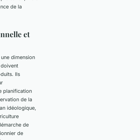
ance de la
nnelle et
e une dimension
 doivent
uits. Ils
ur
 planification
servation de la
lan idéologique,
iculture
e démarche de
ionnier de