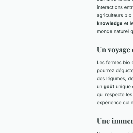
interactions ent
agriculteurs bio
knowledge
et l
monde naturel q
Un voyage 
Les fermes bio e
pourrez déguster
des légumes, des
un
goût
unique q
qui respecte les
expérience culin
Une immer