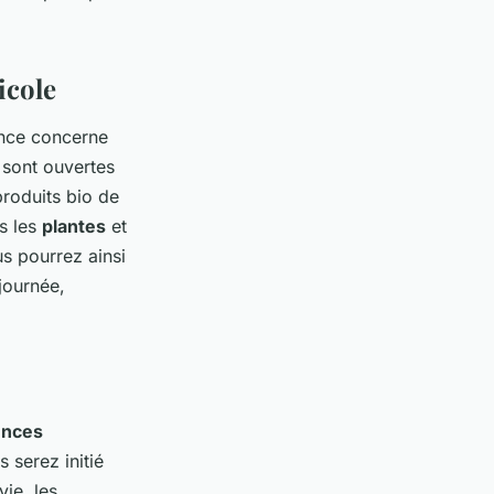
icole
ance concerne
 sont ouvertes
roduits bio de
s les
plantes
et
us pourrez ainsi
journée,
ences
 serez initié
vie, les