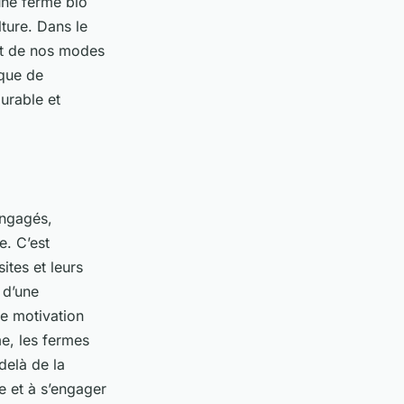
une ferme bio
ture. Dans le
act de nos modes
ique de
urable et
ngagés,
e. C’est
ites et leurs
 d’une
de motivation
e, les fermes
delà de la
e et à s’engager