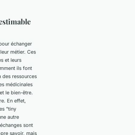
nestimable
 pour échanger
leur métier. Ces
s et leurs
omment ils font
on des ressources
tes médicinales
et le bien-être.
e. En effet,
es "tiny
une autre
s échanges sont
opre savoir, mais