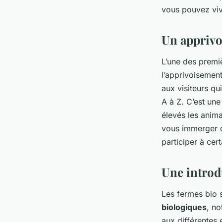
Aurélie
•
4 décembre 2023
•
5 min de lecture
vous pouvez viv
Un apprivo
L’une des premi
l’apprivoisemen
aux visiteurs qu
A à Z. C’est un
élevés les anima
vous immerger da
participer à cer
Une introd
Les fermes bio 
biologiques
, no
aux différentes 