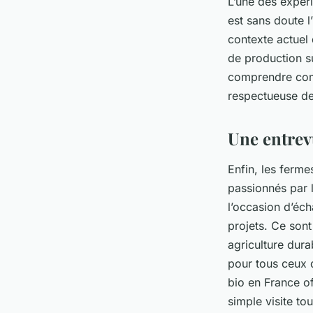
L’une des expér
est sans doute l’
contexte actuel 
de production s
comprendre comm
respectueuse de 
Une entrev
Enfin, les ferme
passionnés par l
l’occasion d’éch
projets. Ce sont
agriculture dura
pour tous ceux q
bio en France of
simple visite to