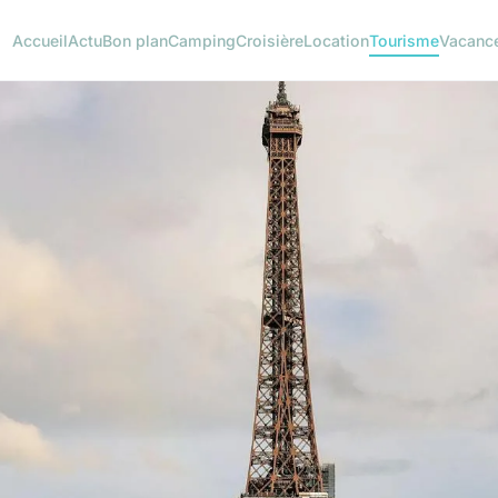
Accueil
Actu
Bon plan
Camping
Croisière
Location
Tourisme
Vacanc