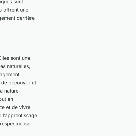
iques sont
o offrent une
gement derrière
Elles sont une
s naturelles,
ngagement
 de découvrir et
la nature
out en
te et de vivre
e l’apprentissage
 respectueuse