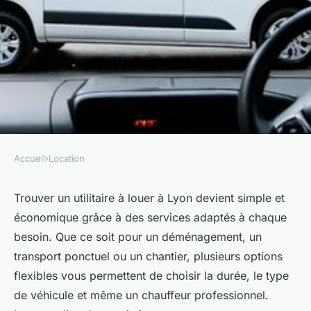
Accueil
›
Location
LOCATION
Louez facilement votre
Trouver un utilitaire à louer à Lyon devient simple et
économique grâce à des services adaptés à chaque
utilitaire à lyon et économisez
besoin. Que ce soit pour un déménagement, un
!
transport ponctuel ou un chantier, plusieurs options
flexibles vous permettent de choisir la durée, le type
Léa
•
25 juillet 2025
•
9 min de lecture
de véhicule et même un chauffeur professionnel.